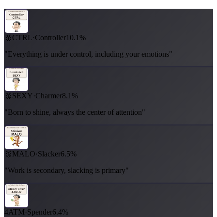
🥇
CTRL
·
Controller
10.1%
"Everything is under control, including your emotions"
🥈
SEXY
·
Charmer
8.1%
"Born to shine, always the center of attention"
🥉
MALO
·
Slacker
6.5%
"Work is secondary, slacking is primary"
4
ATM
·
Spender
6.4%