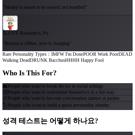
"Money is meant to be earned, not hoarded"
5
LOVE
·
Romantic
6.3%
"Reason is offline, love is charging"
Rare Personality Types
：
IMFW I'm Done
POOR Work Poor
DEAD
Walking Dead
DRUNK Bacchus
HHHH Happy Fool
Who Is This For?
👥
People who want to break the ice in social settings
🤔
People who want to understand themselves in a fun way
🎉
People who want to become conversation starters at parties
🏷️
People who want to build a quick personality identity
성격 테스트는 어떻게 하나요?
1