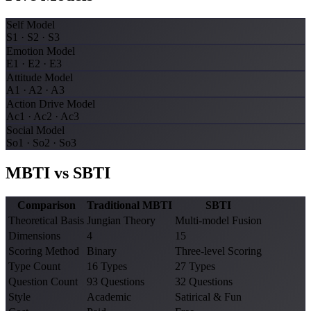
Self Model
S1 · S2 · S3
Emotion Model
E1 · E2 · E3
Attitude Model
A1 · A2 · A3
Action Drive Model
Ac1 · Ac2 · Ac3
Social Model
So1 · So2 · So3
MBTI vs SBTI
Comparison
Traditional MBTI
SBTI
Theoretical Basis
Jungian Theory
Multi-model Fusion
Dimensions
4
15
Scoring Method
Binary
Three-level Scoring
Type Count
16 Types
27 Types
Question Count
93 Questions
32 Questions
Style
Academic
Satirical & Fun