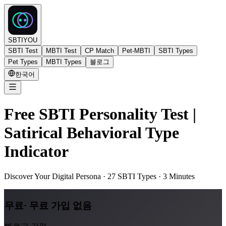
SBTIYOU
SBTI Test
MBTI Test
CP Match
Pet-MBTI
SBTI Types
Pet Types
MBTI Types
블로그
한국어
Free SBTI Personality Test |
Satirical Behavioral Type
Indicator
Discover Your Digital Persona · 27 SBTI Types · 3 Minutes
무료· 무료 가입 없음