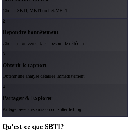
Choisir SBTI, MBTI ou Pet-MBTI
2
Répondre honnêtement
Choisir intuitivement, pas besoin de réfléchir
3
Obtenir le rapport
Obtenir une analyse détaillée immédiatement
4
Partager & Explorer
Partager avec des amis ou consulter le blog
Qu'est-ce que
SBTI
?