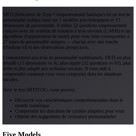
SBTI (Indicateur de Type Comportemental Satirique) est un test de
personnalité ludique basé sur 5 modèles psychologiques et 15
dimensions de personnalité. Il utilise 32 questions soigneusement
conçues avec un système de notation à trois niveaux (L/M/H) et un
algorithme d'appariement de motifs pour vous faire correspondre à
27 types de personnalité uniques — chacun avec une touche
d'humour vif et des observations perspicaces.
Contrairement aux tests de personnalité traditionnels, SBTI est plus
détaillé (15 dimensions vs 4), plus rapide (32 questions vs 93), plus
drôle et plus adapté aux scénarios sociaux. Il vous aide à
comprendre comment vous vous comportez dans les situations
sociales.
Avec le test SBTIYOU, vous pouvez:
Découvrir vos caractéristiques comportementales dans le
monde numérique
Comprendre les directions de carrière adaptées pour vous
Obtenir des suggestions de croissance personnalisées
Five Models