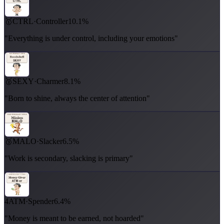
🥇
CTRL
·
Controller
10.1%
"Everything is under control, including your emotions"
🥈
SEXY
·
Charmer
8.1%
"Born to shine, always the center of attention"
🥉
MALO
·
Slacker
6.5%
"Work is secondary, slacking is primary"
4
ATM
·
Spender
6.4%
"Money is meant to be earned, not hoarded"