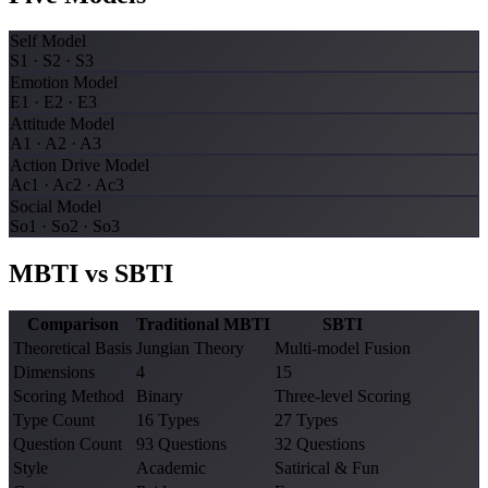
Self Model
S1 · S2 · S3
Emotion Model
E1 · E2 · E3
Attitude Model
A1 · A2 · A3
Action Drive Model
Ac1 · Ac2 · Ac3
Social Model
So1 · So2 · So3
MBTI vs SBTI
Comparison
Traditional MBTI
SBTI
Theoretical Basis
Jungian Theory
Multi-model Fusion
Dimensions
4
15
Scoring Method
Binary
Three-level Scoring
Type Count
16 Types
27 Types
Question Count
93 Questions
32 Questions
Style
Academic
Satirical & Fun