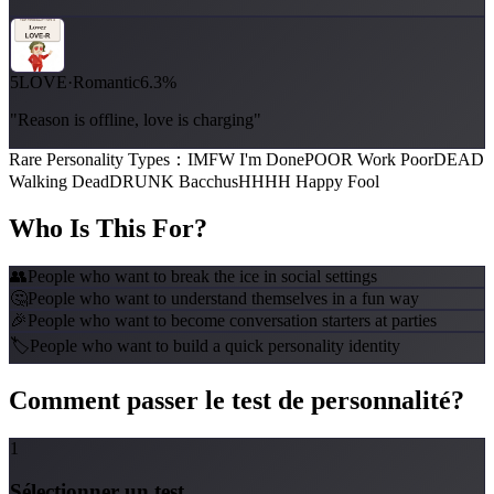
5
LOVE
·
Romantic
6.3%
"Reason is offline, love is charging"
Rare Personality Types
：
IMFW I'm Done
POOR Work Poor
DEAD
Walking Dead
DRUNK Bacchus
HHHH Happy Fool
Who Is This For?
👥
People who want to break the ice in social settings
🤔
People who want to understand themselves in a fun way
🎉
People who want to become conversation starters at parties
🏷️
People who want to build a quick personality identity
Comment passer le test de personnalité?
1
Sélectionner un test