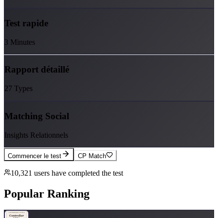
Test rapide
3 Minutes
Rapport détaillé
27 Types
Matching Social
Insights Relationnels
Commencer le test
CP Match
10,321
users have completed the test
Popular Ranking