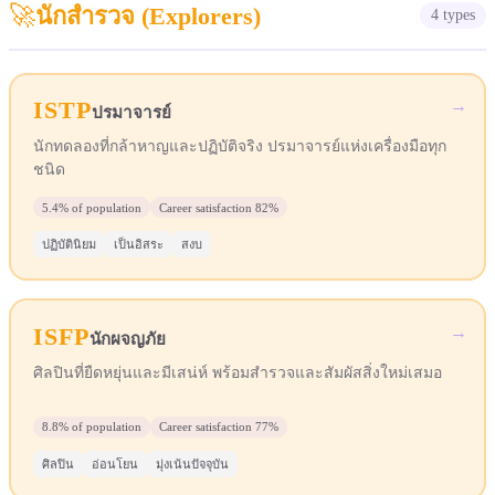
🚀
นักสำรวจ
(
Explorers
)
4
types
ISTP
→
ปรมาจารย์
นักทดลองที่กล้าหาญและปฏิบัติจริง ปรมาจารย์แห่งเครื่องมือทุก
ชนิด
5.4%
of population
Career satisfaction
82%
ปฏิบัตินิยม
เป็นอิสระ
สงบ
ISFP
→
นักผจญภัย
ศิลปินที่ยืดหยุ่นและมีเสน่ห์ พร้อมสำรวจและสัมผัสสิ่งใหม่เสมอ
8.8%
of population
Career satisfaction
77%
ศิลปิน
อ่อนโยน
มุ่งเน้นปัจจุบัน