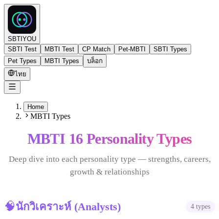
SBTIYOU
SBTI Test
MBTI Test
CP Match
Pet-MBTI
SBTI Types
Pet Types
MBTI Types
บล็อก
ไทย
Home
MBTI Types
MBTI 16 Personality Types
Deep dive into each personality type — strengths, careers,
growth & relationships
🧠
นักวิเคราะห์
(
Analysts
)
4
types