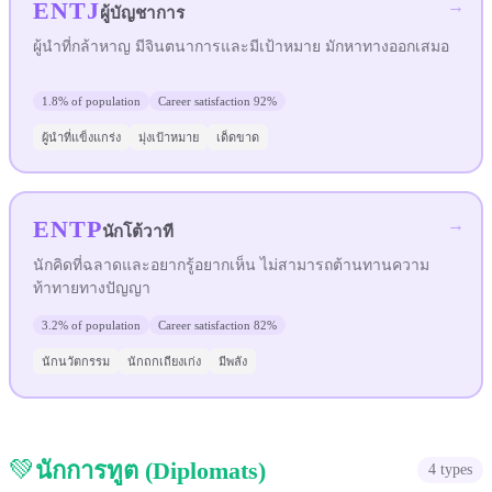
ENTJ
→
ผู้บัญชาการ
ผู้นำที่กล้าหาญ มีจินตนาการและมีเป้าหมาย มักหาทางออกเสมอ
1.8%
of population
Career satisfaction
92%
ผู้นำที่แข็งแกร่ง
มุ่งเป้าหมาย
เด็ดขาด
ENTP
→
นักโต้วาที
นักคิดที่ฉลาดและอยากรู้อยากเห็น ไม่สามารถต้านทานความ
ท้าทายทางปัญญา
3.2%
of population
Career satisfaction
82%
นักนวัตกรรม
นักถกเถียงเก่ง
มีพลัง
💚
นักการทูต
(
Diplomats
)
4
types