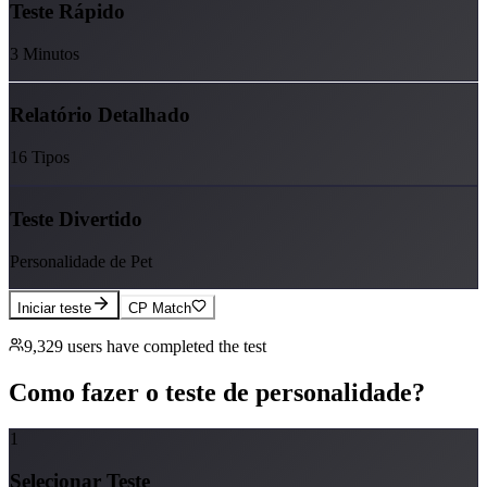
Teste Rápido
3 Minutos
Relatório Detalhado
16 Tipos
Teste Divertido
Personalidade de Pet
Iniciar teste
CP Match
9,329
users have completed the test
Como fazer o teste de personalidade?
1
Selecionar Teste