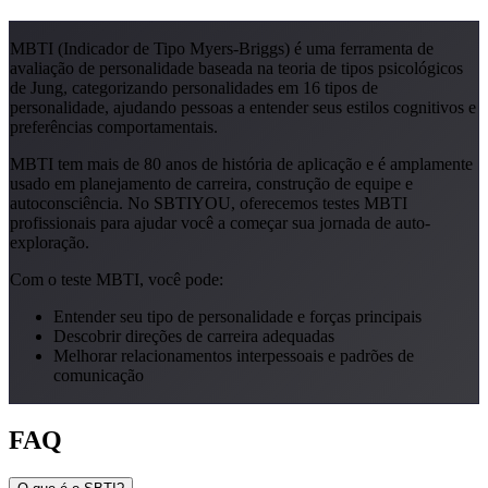
MBTI (Indicador de Tipo Myers-Briggs) é uma ferramenta de
avaliação de personalidade baseada na teoria de tipos psicológicos
de Jung, categorizando personalidades em 16 tipos de
personalidade, ajudando pessoas a entender seus estilos cognitivos e
preferências comportamentais.
MBTI tem mais de 80 anos de história de aplicação e é amplamente
usado em planejamento de carreira, construção de equipe e
autoconsciência. No SBTIYOU, oferecemos testes MBTI
profissionais para ajudar você a começar sua jornada de auto-
exploração.
Com o teste MBTI, você pode:
Entender seu tipo de personalidade e forças principais
Descobrir direções de carreira adequadas
Melhorar relacionamentos interpessoais e padrões de
comunicação
FAQ