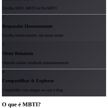
Escolha SBTI, MBTI ou Pet-MBTI
2
Responder Honestamente
Escolha intuitivamente, não pense muito
3
Obter Relatório
Obtenha análise detalhada instantaneamente
4
Compartilhar & Explorar
Compartilhe com amigos ou veja o blog
O que é
MBTI
?