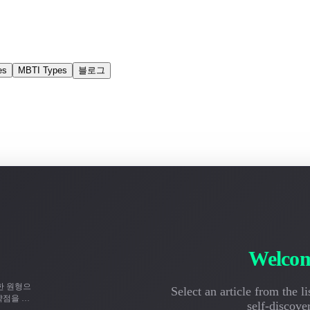
es
MBTI Types
블로그
Welcom
한 원형으
Select an article from the l
약점을 상
self-discove