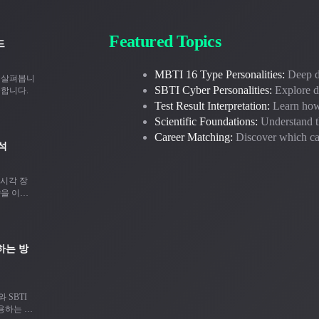
Featured Topics
드
MBTI 16 Type Personalities:
Deep di
게 살펴봅니
SBTI Cyber Personalities:
Explore di
공합니다.
Test Result Interpretation:
Learn how 
Scientific Foundations:
Understand th
Career Matching:
Discover which car
석
 시각 장
향을 이해
하는 방
 SBTI
용하는 방