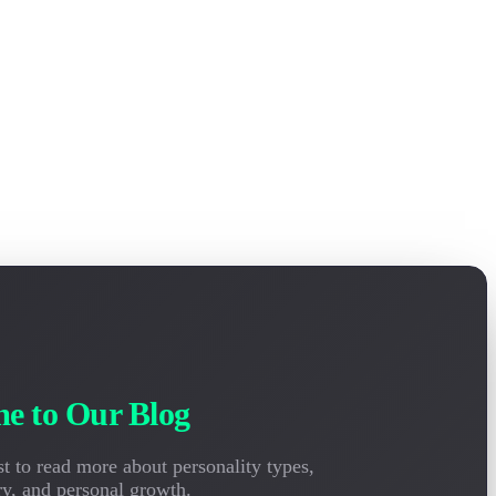
e to Our Blog
ist to read more about personality types,
ry, and personal growth.