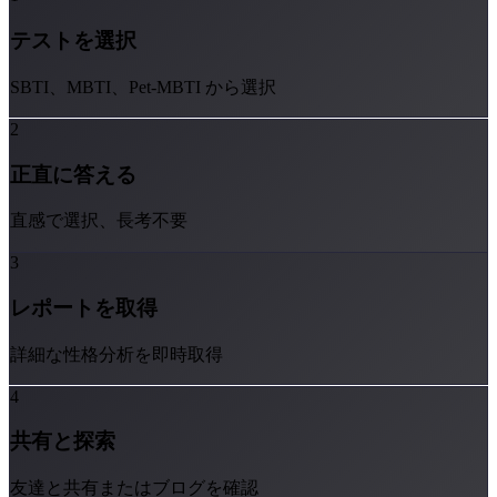
テストを選択
SBTI、MBTI、Pet-MBTI から選択
2
正直に答える
直感で選択、長考不要
3
レポートを取得
詳細な性格分析を即時取得
4
共有と探索
友達と共有またはブログを確認