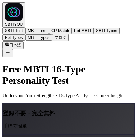
SBTIYOU
SBTI Test
MBTI Test
CP Match
Pet-MBTI
SBTI Types
Pet Types
MBTI Types
ブログ
日本語
Free MBTI 16-Type
Personality Test
Understand Your Strengths · 16-Type Analysis · Career Insights
登録不要・完全無料
手軽で簡単