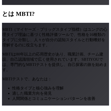
とは
MBTI
?
MBTI（マイヤーズ・ブリッグスタイプ指標）はユングの心
理タイプ理論に基づく性格評価ツールで、性格を16種類の
タイプに分類し、人々が自分の認知スタイルと行動嗜好を
理解するのに役立ちます。
MBTIは80年以上の応用歴史があり、職業計画、チーム建
設、自己認識領域で広く使用されています。SBTIYOUで
は、専門的なMBTIテストを提供し、自己探索の旅を始めま
す。
MBTIテストで、あなたは：
性格タイプと核心強みを理解
適した職業方向を発見
人間関係とコミュニケーションパターンを改善