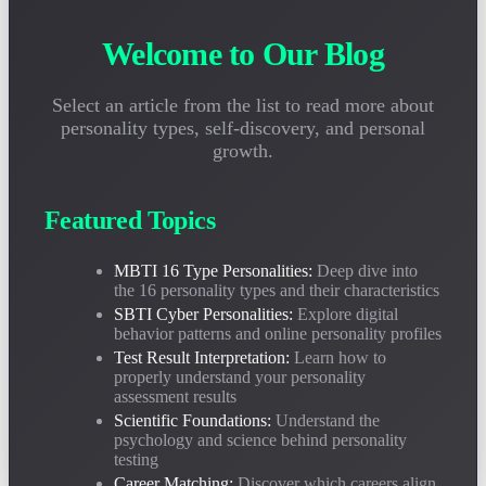
2026-05-05
性格テストレポートの解釈方法がわかりませんか？このガイドは
Welcome to Our Blog
MBTIとSBTIの結果を正しく理解し、一般的な誤解を避け、性格
分析を真に活用する方法を教えます。
Select an article from the list to read more about
personality types, self-discovery, and personal
性格テストは科学的ですか？MBTIとSBTIの心理学的基
growth.
礎の深い分析
2026-04-28
性格テストは信頼できますか？この記事は、ユング心理学、行動
Featured Topics
科学、妥当性データの3つの側面からMBTIとSBTIの科学的基礎
と適用可能な境界を客観的に分析します。
MBTI 16 Type Personalities:
Deep dive into
the 16 personality types and their characteristics
SBTI Cyber Personalities:
Explore digital
MBTI キャリア性格マッチングガイド：16タイプそれぞ
behavior patterns and online personality profiles
れに最適な仕事は？
Test Result Interpretation:
Learn how to
2026-04-20
properly understand your personality
INTJに最適な仕事は？ENFPに適した職位は？20万以上のキャリ
assessment results
アサンプルに基づき、MBTI 16タイプの最適なキャリア方向と職
Scientific Foundations:
Understand the
務マッチング率を詳細に分析します。
psychology and science behind personality
testing
Career Matching:
Discover which careers align