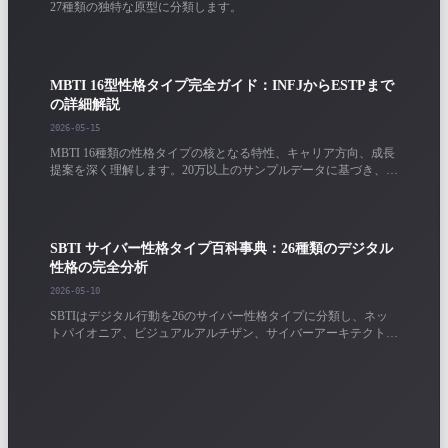
27種類の独特な原型に分類します。
MBTI 16型性格タイプ完全ガイド：INFJからESTPまで
の詳細解説
2026-05-15
MBTI 16種類の性格タイプの核となる特性、キャリア方向、成長
提案を深く理解します。20万以上のサンプルデータに基づき、各
タイプの詳細な分析を提供します。
SBTI サイバー性格タイプ百科事典：26種類のデジタル
性格の完全分析
2026-05-10
SBTIはデジタル行動を26のサイバー性格タイプに分類し、ネッ
トパイオニア、ビジュアルアルチザン、サイバーアーキテクトな
どをカバーしています。各タイプのデジタル行動特性とキャリア
方向を理解します。
性格テスト結果ガイド：MBTI / SBTIレポートを正しく
解釈する方法