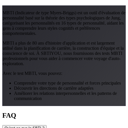
MBTI (Indicateur de type Myers-Briggs) est un outil d'évaluation de
personnalité basé sur la théorie des types psychologiques de Jung,
catégorisant les personnalités en 16 types de personnalité, aidant les
gens à comprendre leurs styles cognitifs et préférences
comportementales.
MBTI a plus de 80 ans d'histoire d'application et est largement
utilisé dans la planification de carrière, la construction d'équipe et la
conscience de soi. À SBTIYOU, nous fournissons des tests MBTI
professionnels pour vous aider à commencer votre voyage d'auto-
exploration.
Avec le test MBTI, vous pouvez:
Comprendre votre type de personnalité et forces principales
Découvrir les directions de carrière adaptées
Améliorer les relations interpersonnelles et les patterns de
communication
FAQ