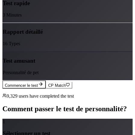
Test rapide
3 Minutes
Rapport détaillé
16 Types
Test amusant
Personnalité de pet
Commencer le test
CP Match
9,329
users have completed the test
Comment passer le test de personnalité?
1
Sélectionner un test