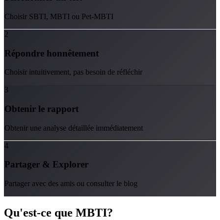
Choisir SBTI, MBTI ou Pet-MBTI
2
Répondre honnêtement
Choisir intuitivement, pas besoin de réfléchir
3
Obtenir le rapport
Obtenir une analyse détaillée immédiatement
4
Partager & Explorer
Partager avec des amis ou consulter le blog
Qu'est-ce que
MBTI
?