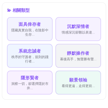
💫
相關類型
面具倖存者
沉默深情者
隱藏真實自我，在陰影中
情感深沉卻難以表達
...
生存
...
系統忠誠者
靜默操作者
秩序的守護者，規則的踐
幕後高手，無聲勝有聲
...
行者
...
隱形賢者
願景領袖
洞察一切，卻選擇隱於市
看得更遠，走得更前
...
井
...