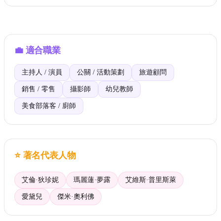
💼
適合職業
主持人 / 演員
公關 / 活動策劃
旅遊顧問
銷售 / 零售
攝影師
幼兒教師
美食部落客 / 廚師
⭐
著名代表人物
艾倫·狄珍妮
瑪麗蓮·夢露
艾維斯·普里斯萊
愛黛兒
傑米·奧利佛