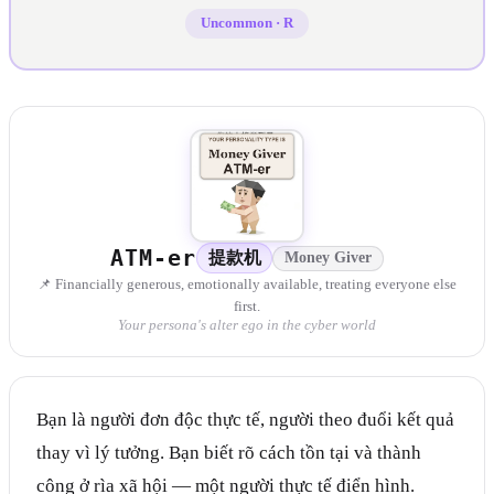
Uncommon
·
R
ATM-er
提款机
Money Giver
📌 Financially generous, emotionally available, treating everyone else
first.
Your persona's alter ego in the cyber world
Bạn là người đơn độc thực tế, người theo đuổi kết quả
thay vì lý tưởng. Bạn biết rõ cách tồn tại và thành
công ở rìa xã hội — một người thực tế điển hình.