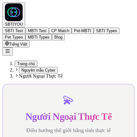
SBTIYOU
SBTI Test
MBTI Test
CP Match
Pet-MBTI
SBTI Types
Pet Types
MBTI Types
Blog
Tiếng Việt
Trang chủ
Nguyên mẫu Cyber
Người Ngoại Thực Tế
💫
Người Ngoại Thực Tế
Điều hướng thế giới bằng tính thực tế