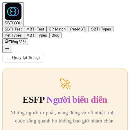
SBTIYOU
SBTI Test
MBTI Test
CP Match
Pet-MBTI
SBTI Types
Pet Types
MBTI Types
Blog
Tiếng Việt
←
Quay lại 16 loại
🚀
ESFP
Người biểu diễn
Những người tự phát, năng động và rất nhiệt tình—
cuộc sống quanh họ không bao giờ nhàm chán.