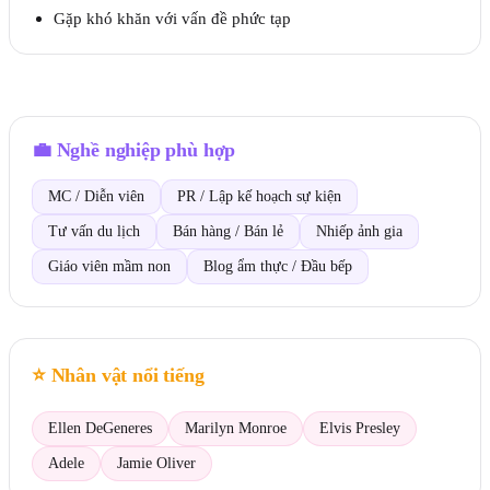
Gặp khó khăn với vấn đề phức tạp
💼
Nghề nghiệp phù hợp
MC / Diễn viên
PR / Lập kế hoạch sự kiện
Tư vấn du lịch
Bán hàng / Bán lẻ
Nhiếp ảnh gia
Giáo viên mầm non
Blog ẩm thực / Đầu bếp
⭐
Nhân vật nổi tiếng
Ellen DeGeneres
Marilyn Monroe
Elvis Presley
Adele
Jamie Oliver