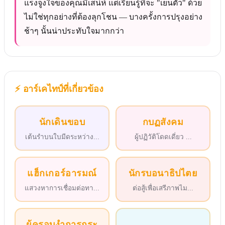
แรงจูงใจของคุณมีเสน่ห์ แต่เรียนรู้ที่จะ "เย็นตัว" ด้วย
ไม่ใช่ทุกอย่างที่ต้องลุกโชน — บางครั้งการปรุงอย่าง
ช้าๆ นั้นน่าประทับใจมากกว่า
⚡
อาร์เคไทป์ที่เกี่ยวข้อง
นักเดินขอบ
กบฏสังคม
เต้นรำบนใบมีดระหว่าง
...
ผู้ปฏิวัติโดดเดี่ยว
...
แฮ็กเกอร์อารมณ์
นักรบอนาธิปไตย
แสวงหาการเชื่อมต่อทา
...
ต่อสู้เพื่อเสรีภาพไม
...
ผู้ครอบงำการกระ