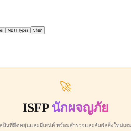
es
MBTI Types
บล็อก
🚀
ISFP
นักผจญภัย
ิลปินที่ยืดหยุ่นและมีเสน่ห์ พร้อมสำรวจและสัมผัสสิ่งใหม่เส