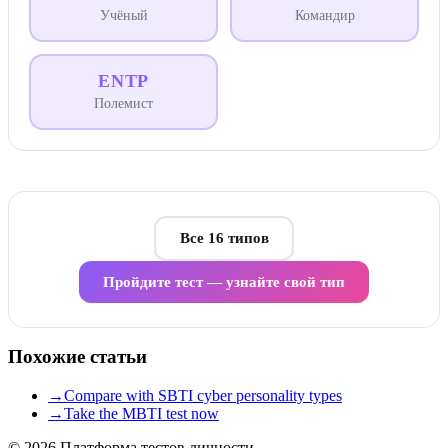
Учёный
Командир
ENTP
Полемист
Все 16 типов
Пройдите тест — узнайте свой тип
Похожие статьи
→
Compare with SBTI cyber personality types
→
Take the MBTI test now
© 2026
Платформа тестов личности