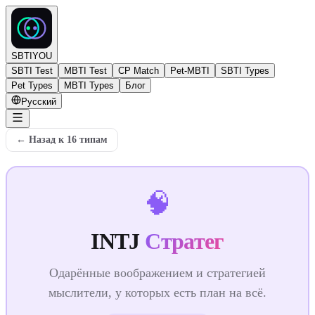
SBTIYOU
SBTI Test
MBTI Test
CP Match
Pet-MBTI
SBTI Types
Pet Types
MBTI Types
Блог
Русский
←
Назад к 16 типам
🧠
INTJ
Стратег
Одарённые воображением и стратегией
мыслители, у которых есть план на всё.