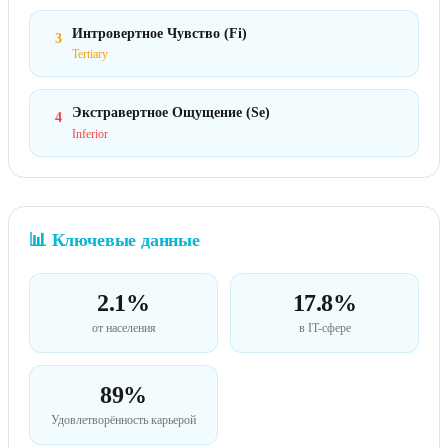
Интровертное Чувство (Fi)
3
Tertiary
Экстравертное Ощущение (Se)
4
Inferior
📊
Ключевые данные
2.1%
17.8%
от населения
в IT-сфере
89%
Удовлетворённость карьерой