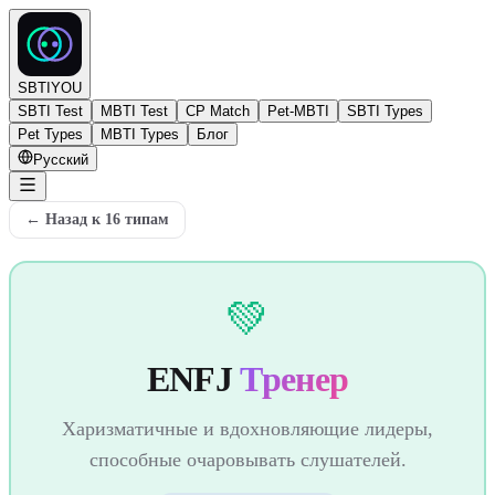
SBTIYOU
SBTI Test
MBTI Test
CP Match
Pet-MBTI
SBTI Types
Pet Types
MBTI Types
Блог
Русский
←
Назад к 16 типам
💚
ENFJ
Тренер
Харизматичные и вдохновляющие лидеры,
способные очаровывать слушателей.