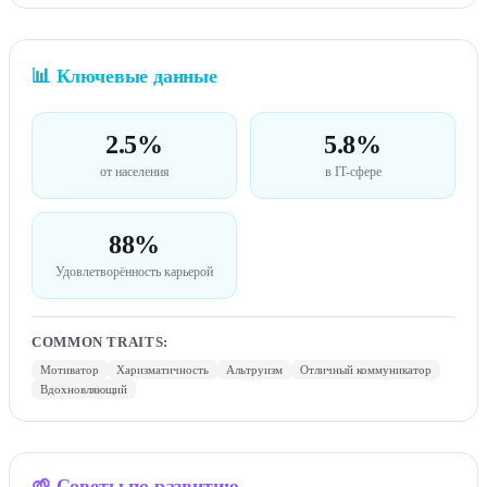
📊
Ключевые данные
2.5%
5.8%
от населения
в IT-сфере
88%
Удовлетворённость карьерой
COMMON TRAITS
:
Мотиватор
Харизматичность
Альтруизм
Отличный коммуникатор
Вдохновляющий
🌱
Советы по развитию