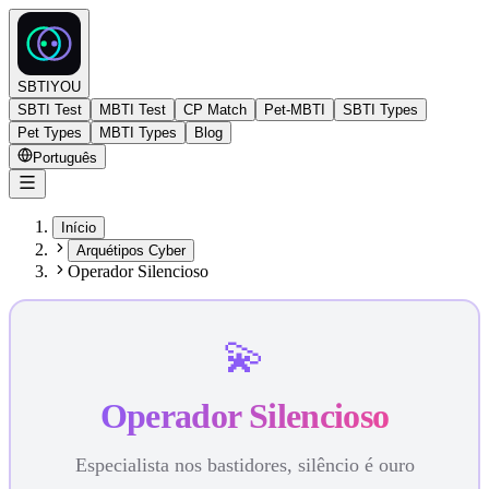
SBTIYOU
SBTI Test
MBTI Test
CP Match
Pet-MBTI
SBTI Types
Pet Types
MBTI Types
Blog
Português
Início
Arquétipos Cyber
Operador Silencioso
💫
Operador Silencioso
Especialista nos bastidores, silêncio é ouro