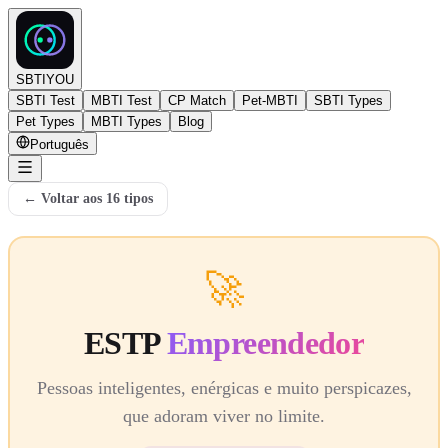
SBTIYOU
SBTI Test
MBTI Test
CP Match
Pet-MBTI
SBTI Types
Pet Types
MBTI Types
Blog
Português
←
Voltar aos 16 tipos
🚀
ESTP
Empreendedor
Pessoas inteligentes, enérgicas e muito perspicazes,
que adoram viver no limite.