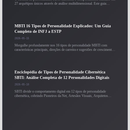
27 arquétipos únicos através de análise multidimensional. Este guia
completo detalha os traços centrais, pontos fortes e possíveis pontos
cegos de cada arquétipo.
MBTI 16 Tipos de Personalidade Explicados: Um Guia
Completo de INFJ a ESTP
2026-05-15
Mergulhe profundamente nos 16 tipos de personalidade MBTI com
características principais, direções de carreira e sugestões de crescimento.
Baseado em mais de 200.000 dados de amostra com análise detalhada
para cada tipo.
Enciclopédia de Tipos de Personalidade Cibernética
SBTI: Análise Completa de 12 Personalidades Digitais
2026-05-10
SBTI divide o comportamento digital em 12 tipos de personalidade
cibernética, cobrindo Pioneiros da Net, Artesãos Visuais, Arquitetos
Cibernéticos e mais. Compreenda as características de comportamento
digital e direções de carreira de cada tipo.
Guia de Resultados de Testes de Personalidade: Como
Interpretar Corretamente Seu Relatório MBTI / SBTI