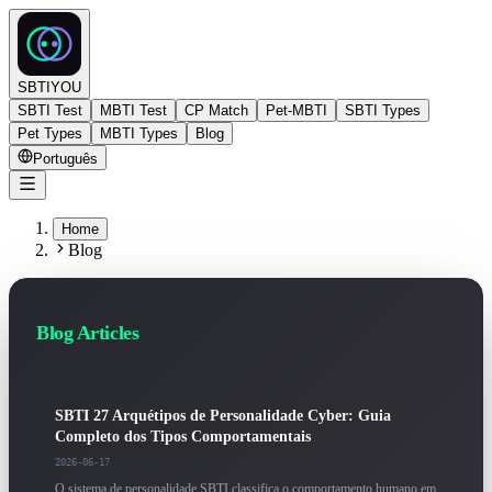
SBTIYOU
SBTI Test
MBTI Test
CP Match
Pet-MBTI
SBTI Types
Pet Types
MBTI Types
Blog
Português
Home
Blog
Blog Articles
SBTI 27 Arquétipos de Personalidade Cyber: Guia
Completo dos Tipos Comportamentais
2026-06-17
O sistema de personalidade SBTI classifica o comportamento humano em