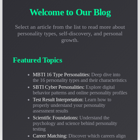
2026-05-05
Incerto sobre como interpretar seu relatório de teste de personalidade?
Welcome to Our Blog
Este guia ensina como compreender corretamente os resultados MBTI e
SBTI, evitar conceitos errôneos comuns e realmente aproveitar a análise
de personalidade.
Select an article from the list to read more about
personality types, self-discovery, and personal
Os Testes de Personalidade São Científicos? Análise
growth.
Profunda das Fundações Psicológicas do MBTI e SBTI
2026-04-28
Os testes de personalidade são confiáveis? Este artigo analisa
Featured Topics
objetivamente a base científica e os limites aplicáveis do MBTI e SBTI a
partir de três dimensões: psicologia junguiana, ciência do comportamento
e dados de validade.
MBTI 16 Type Personalities:
Deep dive into
the 16 personality types and their characteristics
Guia de Correspondência de Carreira-Personalidade
SBTI Cyber Personalities:
Explore digital
behavior patterns and online personality profiles
MBTI: Quais Empregos São Melhores para Cada um dos
16 Tipos?
Test Result Interpretation:
Learn how to
properly understand your personality
2026-04-20
assessment results
Qual é o melhor para INTJ? Quais posições se adequam a ENFP?
Scientific Foundations:
Understand the
Baseado em mais de 200.000 amostras de carreira, análise detalhada das
direções de carreira ideais e taxas de correspondência de emprego dos 16
psychology and science behind personality
tipos MBTI.
testing
Career Matching:
Discover which careers align