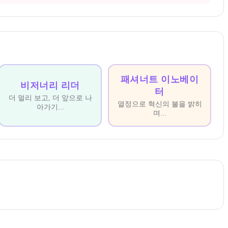
패셔너트 이노베이
비저너리 리더
터
더 멀리 보고, 더 앞으로 나
열정으로 혁신의 불을 밝히
아가기
...
며
...