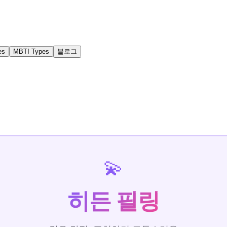
es
MBTI Types
블로그
💫
히든 필링