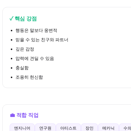
✓
핵심 강점
행동은 말보다 웅변적
믿을 수 있는 친구와 파트너
깊은 감정
압력에 견딜 수 있음
충실함
조용히 헌신함
💼
적합 직업
엔지니어
연구원
아티스트
장인
메카닉
수