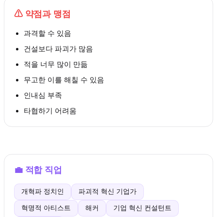
⚠
약점과 맹점
과격할 수 있음
건설보다 파괴가 많음
적을 너무 많이 만듦
무고한 이를 해칠 수 있음
인내심 부족
타협하기 어려움
💼
적합 직업
개혁파 정치인
파괴적 혁신 기업가
혁명적 아티스트
해커
기업 혁신 컨설턴트