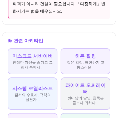
파괴가 아니라 건설이 필요합니다.「다정하게」변
화시키는 법을 배우십시오.
💫
관련 아키타입
마스크드 서바이버
히든 필링
진정한 자신을 숨기고 그
깊은 감정, 표현하기 고
림자 속에서
...
통스러운
...
콰이어트 오퍼레이
시스템 로열리스트
터
질서의 수호자, 규칙의
뒷마당의 달인, 침묵은
실천가
...
금보다 귀하다
...