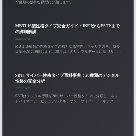
27種類の独特な原型に分類します。
MBTI 16型性格タイプ完全ガイド：INFJからESTPまで
の詳細解説
2026-05-15
MBTI 16種類の性格タイプの核となる特性、キャリア方向、成長
提案を深く理解します。20万以上のサンプルデータに基づき、各
タイプの詳細な分析を提供します。
SBTI サイバー性格タイプ百科事典：26種類のデジタル
性格の完全分析
2026-05-10
SBTIはデジタル行動を26のサイバー性格タイプに分類し、ネッ
トパイオニア、ビジュアルアルチザン、サイバーアーキテクトな
どをカバーしています。各タイプのデジタル行動特性とキャリア
方向を理解します。
性格テスト結果ガイド：MBTI / SBTIレポートを正しく
解釈する方法