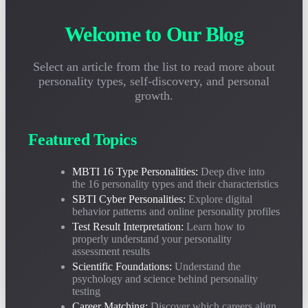
2026-05-05
性格テストレポートの解釈方法がわかりませんか？このガイドは
Welcome to Our Blog
MBTIとSBTIの結果を正しく理解し、一般的な誤解を避け、性格
分析を真に活用する方法を教えます。
Select an article from the list to read more about
personality types, self-discovery, and personal
性格テストは科学的ですか？MBTIとSBTIの心理学的基
growth.
礎の深い分析
2026-04-28
性格テストは信頼できますか？この記事は、ユング心理学、行動
Featured Topics
科学、妥当性データの3つの側面からMBTIとSBTIの科学的基礎
と適用可能な境界を客観的に分析します。
MBTI 16 Type Personalities:
Deep dive into
the 16 personality types and their characteristics
SBTI Cyber Personalities:
Explore digital
MBTI キャリア性格マッチングガイド：16タイプそれぞ
behavior patterns and online personality profiles
れに最適な仕事は？
Test Result Interpretation:
Learn how to
2026-04-20
properly understand your personality
INTJに最適な仕事は？ENFPに適した職位は？20万以上のキャリ
assessment results
アサンプルに基づき、MBTI 16タイプの最適なキャリア方向と職
Scientific Foundations:
Understand the
務マッチング率を詳細に分析します。
psychology and science behind personality
testing
Career Matching:
Discover which careers align