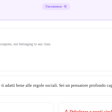
Uncommon
·
R
coupons, not belonging to any class.
 ti adatti bene alle regole sociali. Sei un pensatore profondo cap
⚠
Debolezze e punti ciec