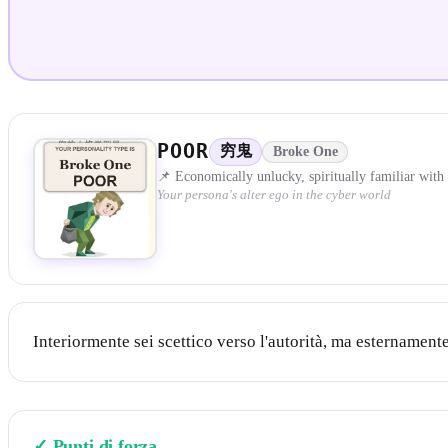
POOR
穷鬼
Broke One
📌 Economically unlucky, spiritually familiar with 
Your persona's alter ego in the cyber world
Interiormente sei scettico verso l'autorità, ma esternamente
✓
Punti di forza