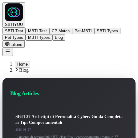
SBTIYOU
SBTI Test
MBTI Test
CP Match
Pet-MBTI
SBTI Types
Pet Types
MBTI Types
Blog
Italiano
Home
Blog
Blog Articles
SBTI 27 Archetipi di Personalità Cyber: Guida Completa
ai Tipi Comportamentali
2026-06-17
Il sistema di personalità SBTI classifica il comportamento umano in 27