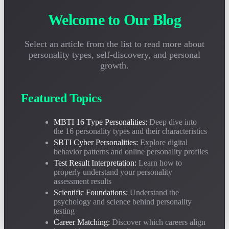
2026-05-05
Welcome to Our Blog
Incerto su come interpretare il tuo rapporto di test di personalità? Questa
guida ti insegna come comprendere correttamente i risultati MBTI e
SBTI, evitare malintesi comuni e sfruttare veramente l'analisi della
Select an article from the list to read more about
personalità.
personality types, self-discovery, and personal
growth.
I Test di Personalità Sono Scientifici? Analisi
Approfondita dei Fondamenti Psicologici di MBTI e
SBTI
Featured Topics
2026-04-28
I test di personalità sono affidabili? Questo articolo analizza
MBTI 16 Type Personalities:
Deep dive into
obiettivamente la base scientifica e i limiti applicabili di MBTI e SBTI da
tre dimensioni: psicologia junghiana, scienza del comportamento e dati di
the 16 personality types and their characteristics
validità.
SBTI Cyber Personalities:
Explore digital
behavior patterns and online personality profiles
Guida all'Abbinamento Carriera-Personalità MBTI:
Test Result Interpretation:
Learn how to
Quali Lavori Sono Migliori per Ognuno dei 16 Tipi?
properly understand your personality
assessment results
2026-04-20
Scientific Foundations:
Understand the
Qual è il migliore per INTJ? Quali posizioni si adattano a ENFP? Basato
psychology and science behind personality
su oltre 200.000 campioni di carriera, analisi dettagliata delle direzioni di
testing
carriera ottimali e dei tassi di abbinamento del lavoro dei 16 tipi MBTI.
Career Matching:
Discover which careers align