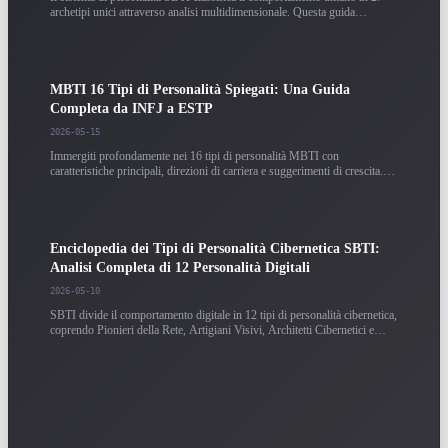
archetipi unici attraverso analisi multidimensionale. Questa guida
completa analizza i tratti centrali, i punti di forza e i potenziali punti ciechi
di ogni archetipo.
MBTI 16 Tipi di Personalità Spiegati: Una Guida
Completa da INFJ a ESTP
2026-05-15
Immergiti profondamente nei 16 tipi di personalità MBTI con
caratteristiche principali, direzioni di carriera e suggerimenti di crescita.
Basato su oltre 200.000 dati campionari con analisi dettagliata per ogni
tipo.
Enciclopedia dei Tipi di Personalità Cibernetica SBTI:
Analisi Completa di 12 Personalità Digitali
2026-05-10
SBTI divide il comportamento digitale in 12 tipi di personalità cibernetica,
coprendo Pionieri della Rete, Artigiani Visivi, Architetti Cibernetici e
altro. Comprendi le caratteristiche del comportamento digitale e le
direzioni di carriera di ogni tipo.
Guida ai Risultati dei Test di Personalità: Come
Interpretare Correttamente il Tuo Rapporto MBTI /
SBTI