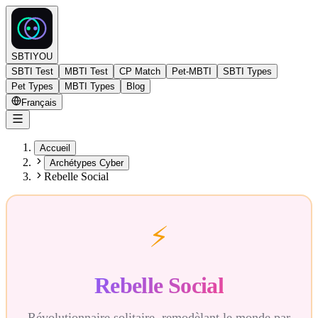
SBTIYOU
SBTI Test
MBTI Test
CP Match
Pet-MBTI
SBTI Types
Pet Types
MBTI Types
Blog
Français
Accueil
Archétypes Cyber
Rebelle Social
⚡
Rebelle Social
Révolutionnaire solitaire, remodèlant le monde par