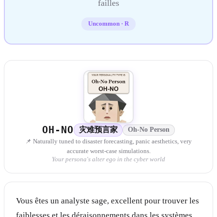
failles
Uncommon
·
R
OH-NO
灾难预言家
Oh-No Person
📌 Naturally tuned to disaster forecasting, panic aesthetics, very
accurate worst-case simulations.
Your persona's alter ego in the cyber world
Vous êtes un analyste sage, excellent pour trouver les
faiblesses et les déraisonnements dans les systèmes.