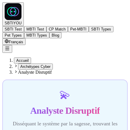
SBTIYOU
SBTI Test
MBTI Test
CP Match
Pet-MBTI
SBTI Types
Pet Types
MBTI Types
Blog
Français
Accueil
Archétypes Cyber
Analyste Disruptif
💫
Analyste Disruptif
Disséquant le système par la sagesse, trouvant les