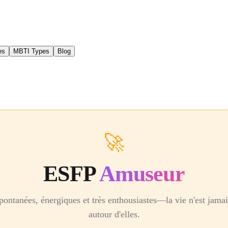
es
MBTI Types
Blog
🚀
ESFP
Amuseur
pontanées, énergiques et très enthousiastes—la vie n'est jama
autour d'elles.