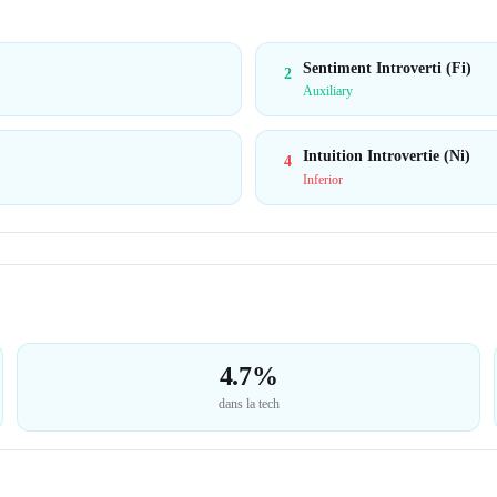
Sentiment Introverti (Fi)
2
Auxiliary
Intuition Introvertie (Ni)
4
Inferior
4.7%
dans la tech