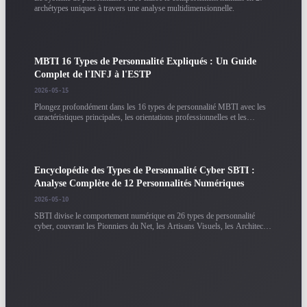
archétypes uniques à travers une analyse multidimensionnelle.
MBTI 16 Types de Personnalité Expliqués : Un Guide
Complet de l'INFJ à l'ESTP
2026-05-15
Plongez profondément dans les 16 types de personnalité MBTI avec les
caractéristiques principales, les orientations professionnelles et les
suggestions de croissance. Basé sur plus de 200 000 données
d'échantillon avec une analyse détaillée pour chaque type.
Encyclopédie des Types de Personnalité Cyber SBTI :
Analyse Complète de 12 Personnalités Numériques
2026-05-10
SBTI divise le comportement numérique en 26 types de personnalité
cyber, couvrant les Pionniers du Net, les Artisans Visuels, les Architectes
Cyber et plus. Comprenez les caractéristiques du comportement
numérique et les orientations professionnelles de chaque type.
Guide des Résultats des Tests de Personnalité : Comment
Interpréter Correctement Votre Rapport MBTI / SBTI