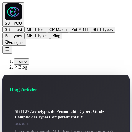
SBTIYOU
SBTI Test
MBTI Test
CP Match
Pet-MBTI
SBTI Types
Pet Types
MBTI Types
Blog
Français
Home
Blog
Blog Articles
SBTI 27 Archétypes de Personnalité Cyber: Guide
Complet des Types Comportementaux
2026-06-17
Le système de personnalité SBTI classe le comportement humain en 27