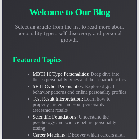
2026-05-05
Incertain sur la façon d'interpréter votre rapport de test de personnalité ?
Welcome to Our Blog
Ce guide vous apprend à comprendre correctement les résultats MBTI et
SBTI, à éviter les idées fausses courantes et à vraiment exploiter l'analyse
de personnalité.
Select an article from the list to read more about
personality types, self-discovery, and personal
Les Tests de Personnalité Sont-Ils Scientifiques ? Analyse
growth.
Approfondie des Fondations Psychologiques du MBTI et
du SBTI
2026-04-28
Featured Topics
Les tests de personnalité sont-ils fiables ? Cet article analyse
objectivement la base scientifique et les limites applicables du MBTI et du
SBTI à partir de trois dimensions : la psychologie jungienne, la science
MBTI 16 Type Personalities:
Deep dive into
du comportement et les données de validité.
the 16 personality types and their characteristics
SBTI Cyber Personalities:
Explore digital
behavior patterns and online personality profiles
Guide d'Appariement Carrière-Personnalité MBTI :
Quels Emplois Conviennent le Mieux à Chacun des 16
Test Result Interpretation:
Learn how to
Types ?
properly understand your personality
assessment results
2026-04-20
Scientific Foundations:
Understand the
Quel est le meilleur pour INTJ ? Quels postes conviennent à ENFP ?
psychology and science behind personality
Basé sur plus de 200 000 échantillons de carrière, analyse détaillée des
testing
orientations professionnelles optimales et des taux d'appariement d'emploi
des 16 types MBTI.
Career Matching:
Discover which careers align