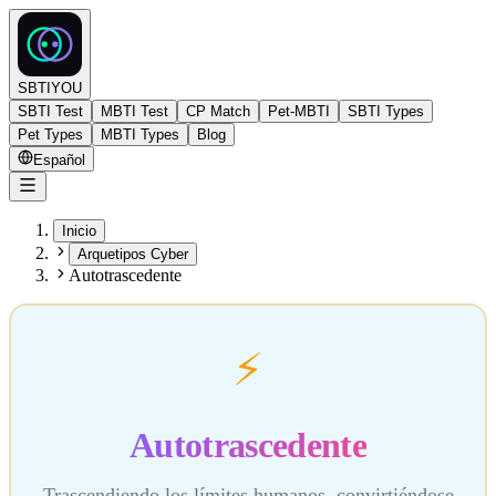
SBTIYOU
SBTI Test
MBTI Test
CP Match
Pet-MBTI
SBTI Types
Pet Types
MBTI Types
Blog
Español
Inicio
Arquetipos Cyber
Autotrascedente
⚡
Autotrascedente
Trascendiendo los límites humanos, convirtiéndose