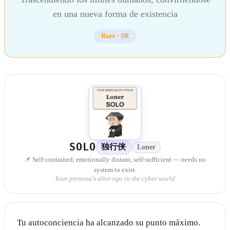
en una nueva forma de existencia
Rare
·
SR
SOLO
独行侠
Loner
📌 Self-contained, emotionally distant, self-sufficient — needs no
system to exist.
Your persona's alter ego in the cyber world
Tu autoconciencia ha alcanzado su punto máximo.