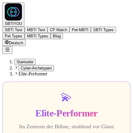
SBTIYOU
SBTI Test
MBTI Test
CP Match
Pet-MBTI
SBTI Types
Pet Types
MBTI Types
Blog
Deutsch
Startseite
Cyber-Archetypen
Elite-Performer
💫
Elite-Performer
Im Zentrum der Bühne, strahlend vor Glanz