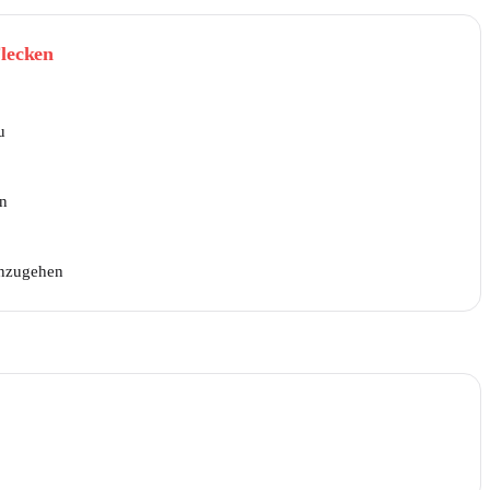
lecken
u
en
inzugehen