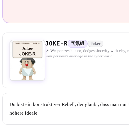
JOKE-R
气氛组
Joker
📌 Weaponizes humor, dodges sincerity with elegan
Your persona's alter ego in the cyber world
Du bist ein konstruktiver Rebell, der glaubt, dass man nur
höhere Ideale.