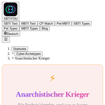
SBTIYOU
SBTI Test
MBTI Test
CP Match
Pet-MBTI
SBTI Types
Pet Types
MBTI Types
Blog
Deutsch
Startseite
Cyber-Archetypen
Anarchistischer Krieger
⚡
Anarchistischer Krieger
Für Freiheit kämpfen, egal was es kostet