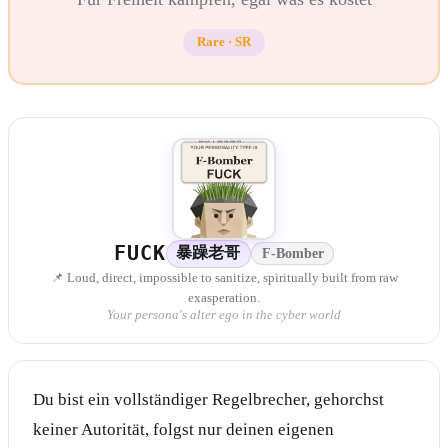
Rare
·
SR
FUCK
暴躁老哥
F-Bomber
📌 Loud, direct, impossible to sanitize, spiritually built from raw
exasperation.
Your persona's alter ego in the cyber world
Du bist ein vollständiger Regelbrecher, gehorchst
keiner Autorität, folgst nur deinen eigenen