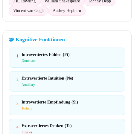
J.K. Rowling
William Shakespeare
Johnny Depp
Vincent van Gogh
Audrey Hepburn
🧩
Kognitive Funktionen
Introvertiertes Fühlen (Fi)
1
Dominant
Extravertierte Intuition (Ne)
2
Auxiliary
Introvertierte Empfindung (Si)
3
Tertiary
Extravertiertes Denken (Te)
4
Inferior