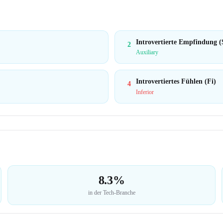
Introvertierte Empfindung (
2
Auxiliary
Introvertiertes Fühlen (Fi)
4
Inferior
8.3%
in der Tech-Branche