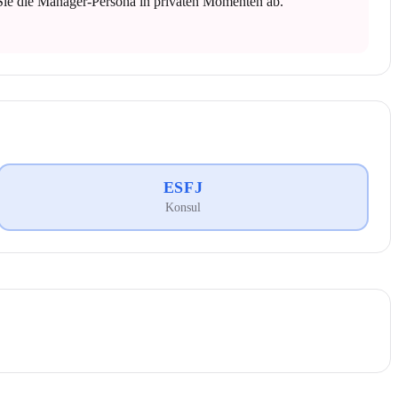
 Sie die Manager-Persona in privaten Momenten ab.
ESFJ
Konsul