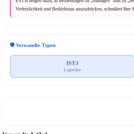
ESTJs neigen dazu, in Beziehungen zu „managen" statt zu „be
Verletzlichkeit und Bedürfnisse auszudrücken, schmälert Ihre S
🛡️
Verwandte Typen
ISTJ
Logistiker