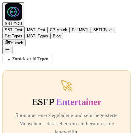
SBTIYOU
SBTI Test
MBTI Test
CP Match
Pet-MBTI
SBTI Types
Pet Types
MBTI Types
Blog
Deutsch
←
Zurück zu 16 Typen
🚀
ESFP
Entertainer
Spontane, energiegeladene und sehr begeisterte
Menschen—das Leben um sie herum ist nie
langweilig.