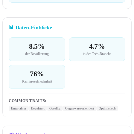
📊
Daten-Einblicke
8.5%
4.7%
der Bevölkerung
in der Tech-Branche
76%
Karrierezufriedenheit
COMMON TRAITS
:
Entertainer
Begeistert
Gesellig
Gegenwartsorientiert
Optimistisch